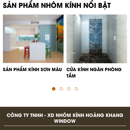
SẢN PHẨM NHÔM KÍNH NỔI BẬT
SẢN PHẨM KÍNH SƠN MÀU
CỬA KÍNH NGĂN PHÒNG
TẮM
CÔNG TY TNHH - XD NHÔM KÍNH HOÀNG KHANG
WINDOW