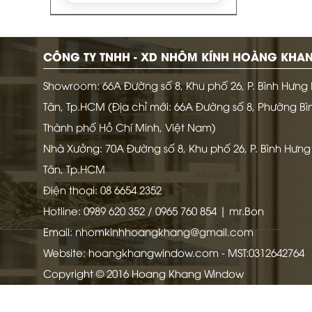
xây dựng kiến trúc, với các
ưu điểm: cách âm, cách
nhiệt, chống ồn, khói bụi, lấy
CÔNG TY TNHH - XD NHÔM KÍNH HOÀNG KH
ánh sáng tự nhiên, không bị
cong vênh, biến dạng, chắn
Showroom: 66A Đường số 8, Khu phố 26, P. Bình Hưng 
chắn an toàn khi sử dụng,
Tân, Tp.HCM (Địa chỉ mới: 66A Đường số 8, Phường Bìn
dễ lau chùi vệ sinh, bền đẹp
theo thời gian.
Thành phố Hồ Chí Minh, Việt Nam)
Nhà Xưởng: 70A Đường số 8, Khu phố 26, P. Bình Hưng
Tân, Tp.HCM
Điện thoại: 08 6654 2352
Hotline: 0989 620 352 / 0965 760 854 | mr.Bon
Email: nhomkinhhoangkhang@gmail.com
Website: hoangkhangwindow.com - MST:0312642764
Copyright © 2016 Hoang Khang Window
Thiết kế website bởi webmoi.vn