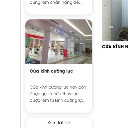
dụng lam chắn nắng để
giúp chắn nắng và hạn chế
ánh nắng mặt trời xâm nhập
vào căn phòng khiến cho
không khí tăng cao gây ảnh
hưởng đến hiệu suất làm
việc của mọi người.
CỬA KÍNH 
Cửa kính cường lực
Cửa kính cường lực hay còn
được gọi là cửa thủy lực
được làm từ kính cường lực
kết hợp với bộ phụ kiện như:
tay nắm, bản lề, kẹp góc,
khóa sàn, … Cửa thủy lực
Xem tất cả
được sử dụng rộng rãi trong