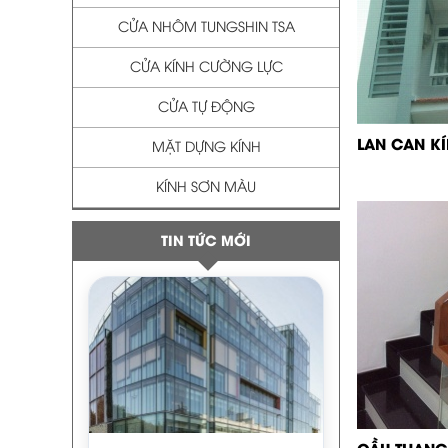
CỬA NHÔM TUNGSHIN TSA
CỬA KÍNH CƯỜNG LỰC
CỬA TỰ ĐỘNG
LAN CAN K
MẶT DỰNG KÍNH
KÍNH SƠN MÀU
TIN TỨC MỚI