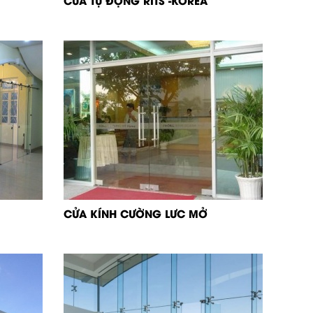
CỬA TỰ ĐỘNG RITS -KOREA
CỬA KÍNH CƯỜNG LƯC MỞ