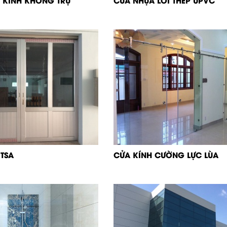
 KÍNH KHÔNG TRỤ
CỬA NHỰA LÕI THÉP UPVC
TSA
CỬA KÍNH CƯỜNG LỰC LÙA