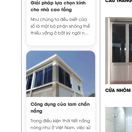
CẦU THANG
Giải pháp lựa chọn kính
cho nhà cao tầng
Như chúng ta đều biết cửa
sổ là một bộ phận không thể
thiếu vắng ở bất kỳ ngôi nhà
nào, nhất là trong vùng khí
hậu nhiệt đới nóng ẩm như ở
nước ta. Cụ thể hơn, nó có
chức năng lấy ánh sáng,
thông gió, ngăn tiếng ồn và
chống trộm. Tất nhiên, về
mặt mỹ quan, cửa sổ làm
cho ngôi nhà thêm đẹp,
CỬA NHÔM 
thêm xinh nếu như được bố
trí hợp lý.
Công dụng của lam chắn
nắng
Trong điều kiện thời tiết nắng
nóng như ở Việt Nam, việc sử