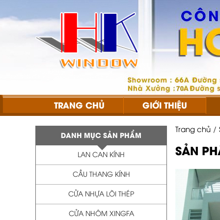
TRANG CHỦ
GIỚI THIỆU
Trang chủ
DANH MỤC SẢN PHẨM
SẢN P
LAN CAN KÍNH
CẦU THANG KÍNH
CỬA NHỰA LÕI THÉP
CỬA NHÔM XINGFA