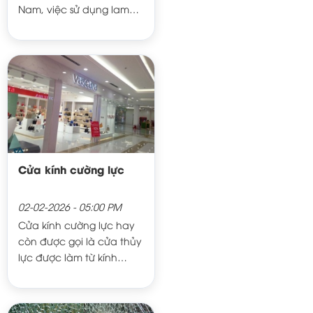
Nam, việc sử dụng lam
chắn nắng để giúp chắn
nắng và hạn chế ánh
nắng mặt trời xâm nhập
vào căn phòng khiến
cho không khí tăng cao
gây ảnh hưởng đến hiệu
suất làm việc của mọi
người.
Cửa kính cường lực
02-02-2026 - 05:00 PM
Cửa kính cường lực hay
còn được gọi là cửa thủy
lực được làm từ kính
cường lực kết hợp với bộ
phụ kiện như: tay nắm,
bản lề, kẹp góc, khóa