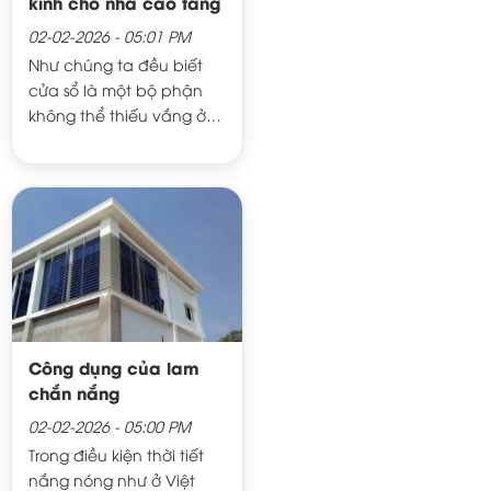
kính cho nhà cao tầng
02-02-2026 - 05:01 PM
Như chúng ta đều biết
cửa sổ là một bộ phận
không thể thiếu vắng ở
bất kỳ ngôi nhà nào,
nhất là trong vùng khí
hậu nhiệt đới nóng ẩm
như ở nước ta. Cụ thể
hơn, nó có chức năng
lấy ánh sáng, thông gió,
ngăn tiếng ồn và chống
trộm. Tất nhiên, về mặt
mỹ quan, cửa sổ làm cho
Công dụng của lam
ngôi nhà thêm đẹp, thêm
chắn nắng
xinh nếu như được bố trí
hợp lý.
02-02-2026 - 05:00 PM
Trong điều kiện thời tiết
nắng nóng như ở Việt