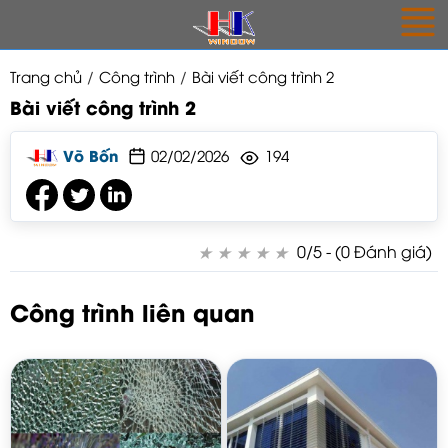
Trang chủ
Công trình
Bài viết công trình 2
Bài viết công trình 2
Võ Bốn
02/02/2026
194
★
★
★
★
★
★
★
★
★
★
0/5 - (0 Đánh giá)
Công trình liên quan