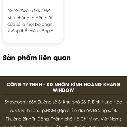
02-02-2026 - 06:04 PM
Như chúng ta đều biết
cửa sổ là một bộ phận
không thể thiếu vắng ở
bất kỳ ngôi nhà nào,
nhất là trong vùng khí
hậu nhiệt đới nóng ẩm
Sản phẩm liên quan
như ở nước ta. Cụ thể
hơn, nó có chức năng
lấy ánh sáng, thông gió,
ngăn tiếng ồn và chống
trộm. Tất nhiên, về mặt
CÔNG TY TNHH - XD NHÔM KÍNH HOÀNG KHANG
mỹ quan, cửa sổ làm cho
WINDOW
ngôi nhà thêm đẹp, thêm
Showroom: 66A Đường số 8, Khu phố 26, P. Bình Hưng Hòa
xinh nếu như được bố trí
hợp lý.
A, Q. Bình Tân, Tp.HCM (Địa chỉ mới: 66A Đường số 8,
Phường Bình Trị Đông, Thành phố Hồ Chí Minh, Việt Nam)