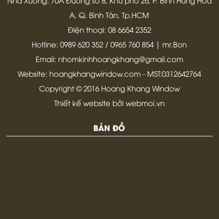
Nhà Xưởng: 70A Đường số 8, Khu phố 26, P. Bình Hưng Hòa
A, Q. Bình Tân, Tp.HCM
Điện thoại: 08 6654 2352
Hotline: 0989 620 352 / 0965 760 854 | mr.Bon
Email: nhomkinhhoangkhang@gmail.com
Website: hoangkhangwindow.com - MST:0312642764
Copyright © 2016 Hoang Khang Window
Thiết kế website bởi webmoi.vn
BẢN ĐỒ